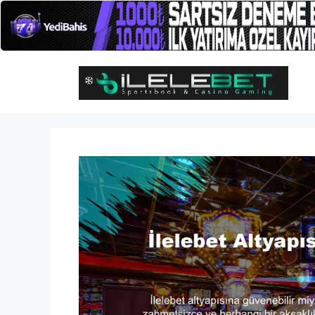
İçeriğe
atla