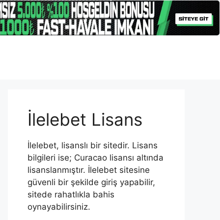
İlelebet Lisans
İlelebet, lisanslı bir sitedir. Lisans
bilgileri ise; Curacao lisansı altında
lisanslanmıştır. İlelebet sitesine
güvenli bir şekilde giriş yapabilir,
sitede rahatlıkla bahis
oynayabilirsiniz.