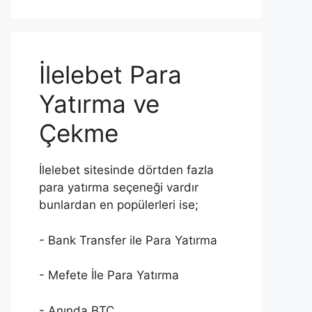
İlelebet Para
Yatırma ve
Çekme
İlelebet sitesinde dörtden fazla
para yatırma seçeneği vardır
bunlardan en popülerleri ise;
- Bank Transfer ile Para Yatırma
- Mefete İle Para Yatırma
- Anında BTC