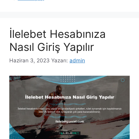
İlelebet Hesabınıza
Nasıl Giriş Yapılır
Haziran 3, 2023
Yazarı:
admin