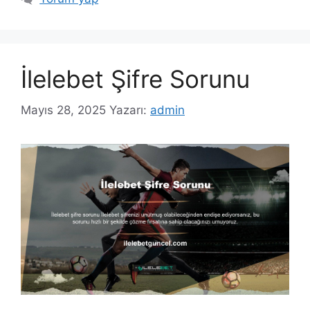
İlelebet Şifre Sorunu
Mayıs 28, 2025
Yazarı:
admin