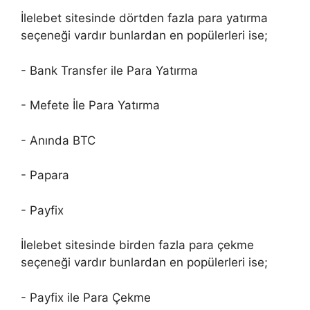
İlelebet sitesinde dörtden fazla para yatırma
seçeneği vardır bunlardan en popülerleri ise;
- Bank Transfer ile Para Yatırma
- Mefete İle Para Yatırma
- Anında BTC
- Papara
- Payfix
İlelebet sitesinde birden fazla para çekme
seçeneği vardır bunlardan en popülerleri ise;
- Payfix ile Para Çekme