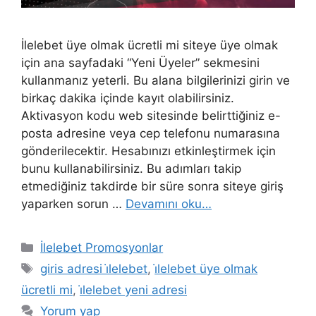
İlelebet üye olmak ücretli mi siteye üye olmak
için ana sayfadaki “Yeni Üyeler” sekmesini
kullanmanız yeterli. Bu alana bilgilerinizi girin ve
birkaç dakika içinde kayıt olabilirsiniz.
Aktivasyon kodu web sitesinde belirttiğiniz e-
posta adresine veya cep telefonu numarasına
gönderilecektir. Hesabınızı etkinleştirmek için
bunu kullanabilirsiniz. Bu adımları takip
etmediğiniz takdirde bir süre sonra siteye giriş
yaparken sorun …
Devamını oku…
Kategoriler
İlelebet Promosyonlar
Etiketler
giris adresi i̇lelebet
,
i̇lelebet üye olmak
ücretli mi
,
i̇lelebet yeni adresi
Yorum yap