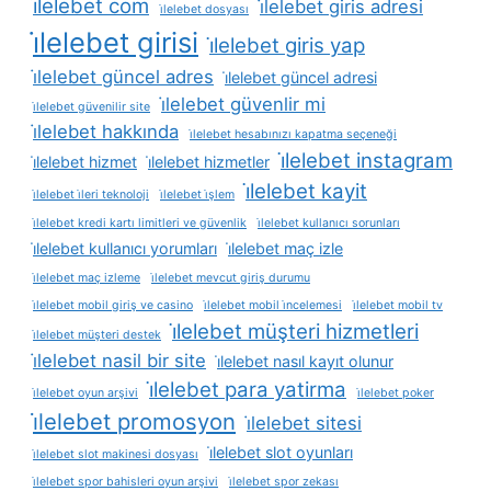
i̇lelebet com
i̇lelebet giris adresi
i̇lelebet dosyası
i̇lelebet girisi
i̇lelebet giris yap
i̇lelebet güncel adres
i̇lelebet güncel adresi
i̇lelebet güvenlir mi
i̇lelebet güvenilir site
i̇lelebet hakkında
i̇lelebet hesabınızı kapatma seçeneği
i̇lelebet instagram
i̇lelebet hizmet
i̇lelebet hizmetler
i̇lelebet kayit
i̇lelebet i̇leri teknoloji
i̇lelebet i̇şlem
i̇lelebet kredi kartı limitleri ve güvenlik
i̇lelebet kullanıcı sorunları
i̇lelebet kullanıcı yorumları
i̇lelebet maç izle
i̇lelebet maç izleme
i̇lelebet mevcut giriş durumu
i̇lelebet mobil giriş ve casino
i̇lelebet mobil i̇ncelemesi
i̇lelebet mobil tv
i̇lelebet müşteri hizmetleri
i̇lelebet müşteri destek
i̇lelebet nasil bir site
i̇lelebet nasıl kayıt olunur
i̇lelebet para yatirma
i̇lelebet oyun arşivi
i̇lelebet poker
i̇lelebet promosyon
i̇lelebet sitesi
i̇lelebet slot oyunları
i̇lelebet slot makinesi dosyası
i̇lelebet spor bahisleri oyun arşivi
i̇lelebet spor zekası