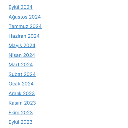
Eylül 2024
Ağustos 2024
Temmuz 2024
Haziran 2024
Mayıs 2024
Nisan 2024
Mart 2024
Şubat 2024
Ocak 2024
Aralık 2023
Kasım 2023
Ekim 2023
Eylül 2023