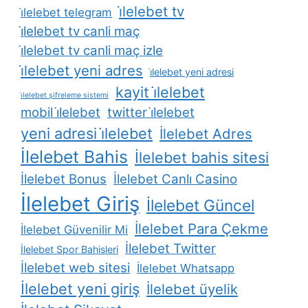
i̇lelebet tv
i̇lelebet telegram
i̇lelebet tv canli maç
i̇lelebet tv canli maç izle
i̇lelebet yeni adres
i̇lelebet yeni adresi
kayit i̇lelebet
i̇lelebet şifreleme sistemi
mobil i̇lelebet
twitter i̇lelebet
yeni adresi i̇lelebet
İlelebet Adres
İlelebet Bahis
İlelebet bahis sitesi
İlelebet Bonus
İlelebet Canlı Casino
İlelebet Giriş
İlelebet Güncel
İlelebet Para Çekme
İlelebet Güvenilir Mi
İlelebet Twitter
İlelebet Spor Bahisleri
İlelebet web sitesi
İlelebet Whatsapp
İlelebet yeni giriş
İlelebet üyelik