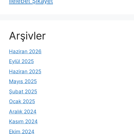
İlelebet Şikayet
Arşivler
Haziran 2026
Eylül 2025
Haziran 2025
Mayıs 2025
Şubat 2025
Ocak 2025
Aralık 2024
Kasım 2024
Ekim 2024