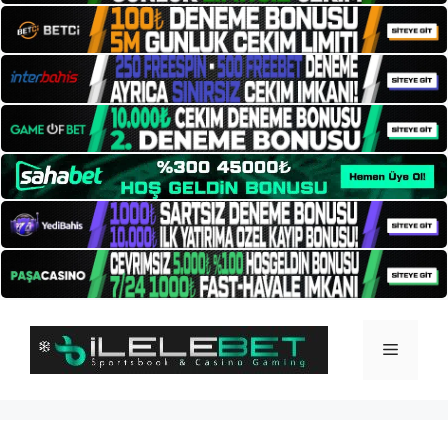
İçeriğe
atla
Menü