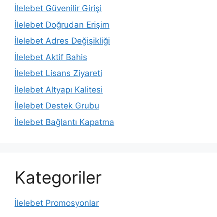
İlelebet Güvenilir Girişi
İlelebet Doğrudan Erişim
İlelebet Adres Değişikliği
İlelebet Aktif Bahis
İlelebet Lisans Ziyareti
İlelebet Altyapı Kalitesi
İlelebet Destek Grubu
İlelebet Bağlantı Kapatma
Kategoriler
İlelebet Promosyonlar