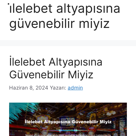
i̇lelebet altyapısına
güvenebilir miyiz
İlelebet Altyapısına
Güvenebilir Miyiz
Haziran 8, 2024
Yazarı:
admin