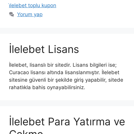
i̇lelebet toplu kupon
Yorum yap
İlelebet Lisans
İlelebet, lisanslı bir sitedir. Lisans bilgileri ise;
Curacao lisansı altında lisanslanmıştır. İlelebet
sitesine güvenli bir şekilde giriş yapabilir, sitede
rahatlıkla bahis oynayabilirsiniz.
İlelebet Para Yatırma ve