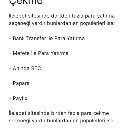
Çekme
İlelebet sitesinde dörtden fazla para yatırma
seçeneği vardır bunlardan en popülerleri ise;
- Bank Transfer ile Para Yatırma
- Mefete İle Para Yatırma
- Anında BTC
- Papara
- Payfix
İlelebet sitesinde birden fazla para çekme
seçeneği vardır bunlardan en popülerleri ise;