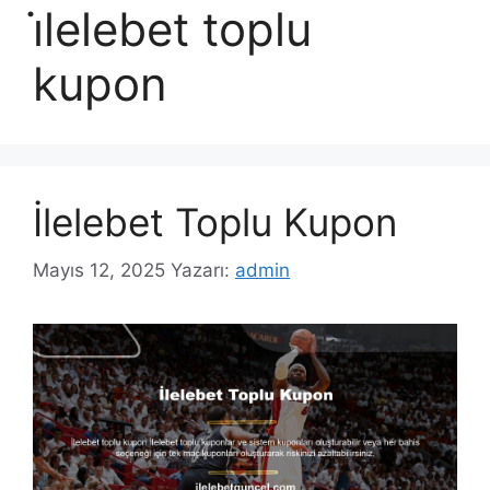
i̇lelebet toplu
kupon
İlelebet Toplu Kupon
Mayıs 12, 2025
Yazarı:
admin