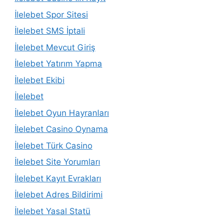
İlelebet Spor Sitesi
İlelebet SMS İptali
İlelebet Mevcut Giriş
İlelebet Yatırım Yapma
İlelebet Ekibi
İlelebet
İlelebet Oyun Hayranları
İlelebet Casino Oynama
İlelebet Türk Casino
İlelebet Site Yorumları
İlelebet Kayıt Evrakları
İlelebet Adres Bildirimi
İlelebet Yasal Statü