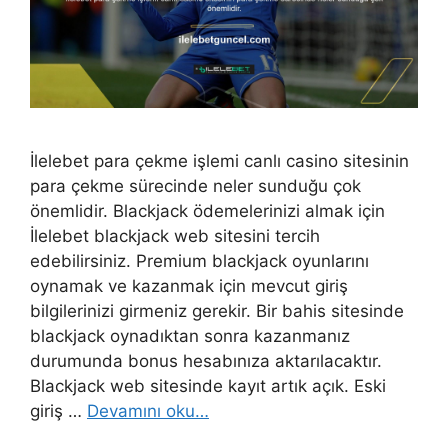
İlelebet para çekme işlemi canlı casino sitesinin
para çekme sürecinde neler sunduğu çok
önemlidir. Blackjack ödemelerinizi almak için
İlelebet blackjack web sitesini tercih
edebilirsiniz. Premium blackjack oyunlarını
oynamak ve kazanmak için mevcut giriş
bilgilerinizi girmeniz gerekir. Bir bahis sitesinde
blackjack oynadıktan sonra kazanmanız
durumunda bonus hesabınıza aktarılacaktır.
Blackjack web sitesinde kayıt artık açık. Eski
giriş …
Devamını oku…