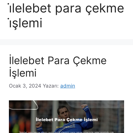
i̇lelebet para çekme
i̇şlemi
İlelebet Para Çekme
İşlemi
Ocak 3, 2024
Yazarı:
admin