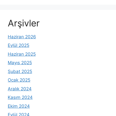
Arşivler
Haziran 2026
Eylül 2025
Haziran 2025
Mayıs 2025
Şubat 2025
Ocak 2025
Aralık 2024
Kasım 2024
Ekim 2024
Eylül 2024