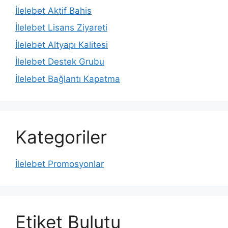
İlelebet Aktif Bahis
İlelebet Lisans Ziyareti
İlelebet Altyapı Kalitesi
İlelebet Destek Grubu
İlelebet Bağlantı Kapatma
Kategoriler
İlelebet Promosyonlar
Etiket Bulutu