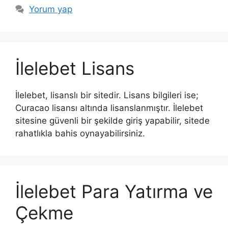
Yorum yap
İlelebet Lisans
İlelebet, lisanslı bir sitedir. Lisans bilgileri ise;
Curacao lisansı altında lisanslanmıştır. İlelebet
sitesine güvenli bir şekilde giriş yapabilir, sitede
rahatlıkla bahis oynayabilirsiniz.
İlelebet Para Yatırma ve
Çekme