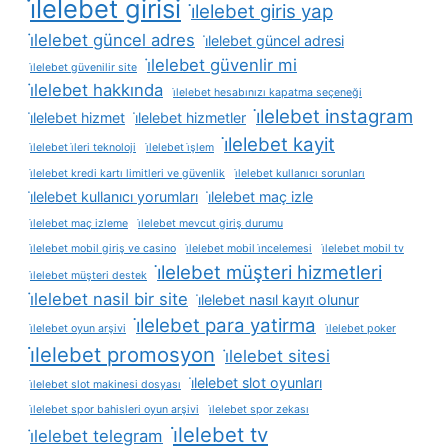
i̇lelebet girisi
i̇lelebet giris yap
i̇lelebet güncel adres
i̇lelebet güncel adresi
i̇lelebet güvenlir mi
i̇lelebet güvenilir site
i̇lelebet hakkında
i̇lelebet hesabınızı kapatma seçeneği
i̇lelebet instagram
i̇lelebet hizmet
i̇lelebet hizmetler
i̇lelebet kayit
i̇lelebet i̇leri teknoloji
i̇lelebet i̇şlem
i̇lelebet kredi kartı limitleri ve güvenlik
i̇lelebet kullanıcı sorunları
i̇lelebet kullanıcı yorumları
i̇lelebet maç izle
i̇lelebet maç izleme
i̇lelebet mevcut giriş durumu
i̇lelebet mobil giriş ve casino
i̇lelebet mobil i̇ncelemesi
i̇lelebet mobil tv
i̇lelebet müşteri hizmetleri
i̇lelebet müşteri destek
i̇lelebet nasil bir site
i̇lelebet nasıl kayıt olunur
i̇lelebet para yatirma
i̇lelebet oyun arşivi
i̇lelebet poker
i̇lelebet promosyon
i̇lelebet sitesi
i̇lelebet slot oyunları
i̇lelebet slot makinesi dosyası
i̇lelebet spor bahisleri oyun arşivi
i̇lelebet spor zekası
i̇lelebet tv
i̇lelebet telegram