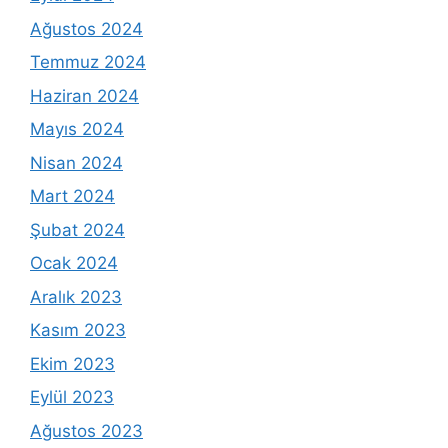
Ağustos 2024
Temmuz 2024
Haziran 2024
Mayıs 2024
Nisan 2024
Mart 2024
Şubat 2024
Ocak 2024
Aralık 2023
Kasım 2023
Ekim 2023
Eylül 2023
Ağustos 2023