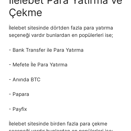
İlelebet Para Yatırma ve
Çekme
İlelebet sitesinde dörtden fazla para yatırma
seçeneği vardır bunlardan en popülerleri ise;
- Bank Transfer ile Para Yatırma
- Mefete İle Para Yatırma
- Anında BTC
- Papara
- Payfix
İlelebet sitesinde birden fazla para çekme