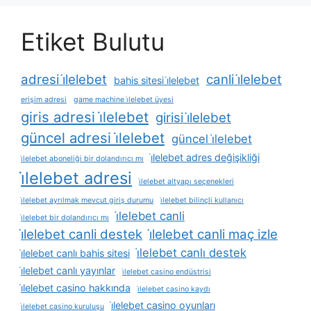
Etiket Bulutu
adresi i̇lelebet
canli i̇lelebet
bahis sitesi i̇lelebet
erişim adresi
game machine i̇lelebet üyesi
giris adresi i̇lelebet
girisi i̇lelebet
güncel adresi i̇lelebet
güncel i̇lelebet
i̇lelebet adres değişikliği
i̇lelebet aboneliği bir dolandırıcı mı
i̇lelebet adresi
i̇lelebet altyapı seçenekleri
i̇lelebet ayrılmak mevcut giriş durumu
i̇lelebet bilinçli kullanıcı
i̇lelebet canli
i̇lelebet bir dolandırıcı mı
i̇lelebet canli destek
i̇lelebet canli maç izle
i̇lelebet canlı destek
i̇lelebet canlı bahis sitesi
i̇lelebet canlı yayınlar
i̇lelebet casino endüstrisi
i̇lelebet casino hakkında
i̇lelebet casino kaydı
i̇lelebet casino oyunları
i̇lelebet casino kuruluşu