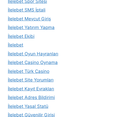
İlelebet Spor Sitesi
İlelebet SMS İptali
İlelebet Mevcut Giriş
İlelebet Yatırım Yapma
İlelebet Ekibi
İlelebet
İlelebet Oyun Hayranları
İlelebet Casino Oynama
İlelebet Türk Casino
İlelebet Site Yorumları
İlelebet Kayıt Evrakları
İlelebet Adres Bildirimi
İlelebet Yasal Statü
İlelebet Güvenilir Girişi