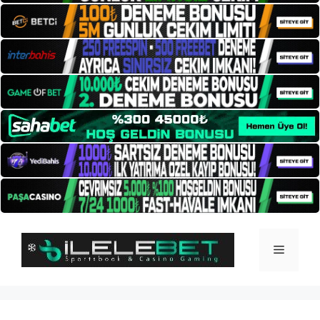
İçeriğe
atla
Menü