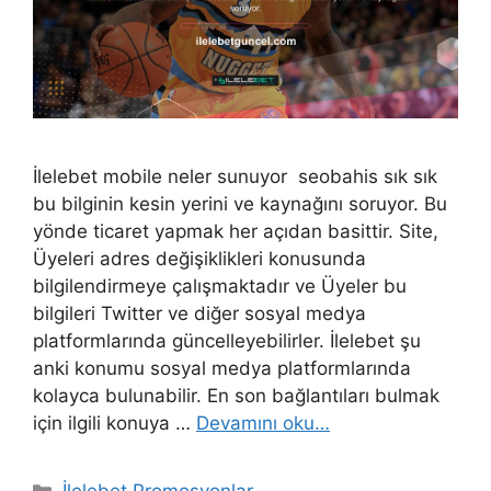
İlelebet mobile neler sunuyor seobahis sık sık
bu bilginin kesin yerini ve kaynağını soruyor. Bu
yönde ticaret yapmak her açıdan basittir. Site,
Üyeleri adres değişiklikleri konusunda
bilgilendirmeye çalışmaktadır ve Üyeler bu
bilgileri Twitter ve diğer sosyal medya
platformlarında güncelleyebilirler. İlelebet şu
anki konumu sosyal medya platformlarında
kolayca bulunabilir. En son bağlantıları bulmak
için ilgili konuya …
Devamını oku…
Kategoriler