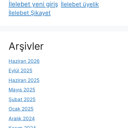
İlelebet yeni giriş
İlelebet üyelik
İlelebet Şikayet
Arşivler
Haziran 2026
Eylül 2025
Haziran 2025
Mayıs 2025
Şubat 2025
Ocak 2025
Aralık 2024