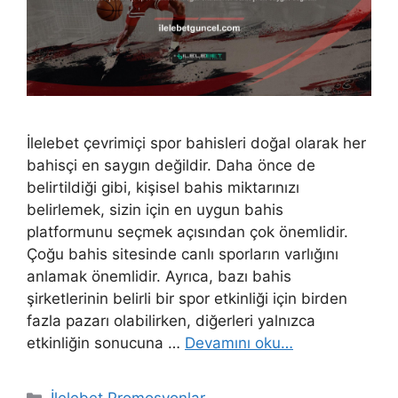
İlelebet çevrimiçi spor bahisleri doğal olarak her
bahisçi en saygın değildir. Daha önce de
belirtildiği gibi, kişisel bahis miktarınızı
belirlemek, sizin için en uygun bahis
platformunu seçmek açısından çok önemlidir.
Çoğu bahis sitesinde canlı sporların varlığını
anlamak önemlidir. Ayrıca, bazı bahis
şirketlerinin belirli bir spor etkinliği için birden
fazla pazarı olabilirken, diğerleri yalnızca
etkinliğin sonucuna …
Devamını oku…
Kategoriler