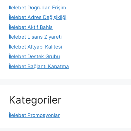
İlelebet Doğrudan Erişim
İlelebet Adres Değişikliği
İlelebet Aktif Bahis
İlelebet Lisans Ziyareti
İlelebet Altyapı Kalitesi
İlelebet Destek Grubu
İlelebet Bağlantı Kapatma
Kategoriler
İlelebet Promosyonlar