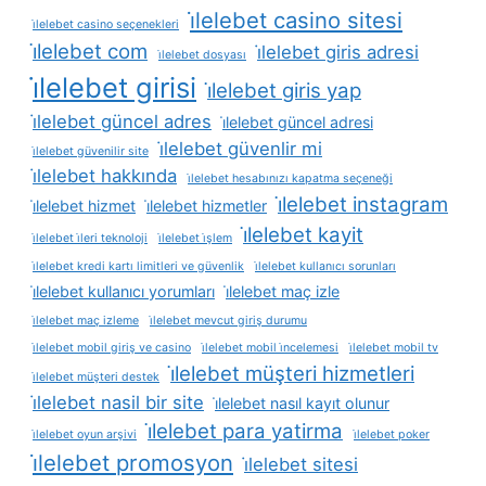
i̇lelebet casino sitesi
i̇lelebet casino seçenekleri
i̇lelebet com
i̇lelebet giris adresi
i̇lelebet dosyası
i̇lelebet girisi
i̇lelebet giris yap
i̇lelebet güncel adres
i̇lelebet güncel adresi
i̇lelebet güvenlir mi
i̇lelebet güvenilir site
i̇lelebet hakkında
i̇lelebet hesabınızı kapatma seçeneği
i̇lelebet instagram
i̇lelebet hizmet
i̇lelebet hizmetler
i̇lelebet kayit
i̇lelebet i̇leri teknoloji
i̇lelebet i̇şlem
i̇lelebet kredi kartı limitleri ve güvenlik
i̇lelebet kullanıcı sorunları
i̇lelebet kullanıcı yorumları
i̇lelebet maç izle
i̇lelebet maç izleme
i̇lelebet mevcut giriş durumu
i̇lelebet mobil giriş ve casino
i̇lelebet mobil i̇ncelemesi
i̇lelebet mobil tv
i̇lelebet müşteri hizmetleri
i̇lelebet müşteri destek
i̇lelebet nasil bir site
i̇lelebet nasıl kayıt olunur
i̇lelebet para yatirma
i̇lelebet oyun arşivi
i̇lelebet poker
i̇lelebet promosyon
i̇lelebet sitesi