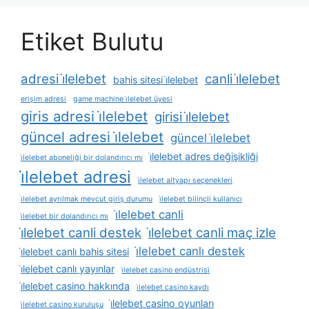
Etiket Bulutu
adresi i̇lelebet
canli i̇lelebet
bahis sitesi i̇lelebet
erişim adresi
game machine i̇lelebet üyesi
giris adresi i̇lelebet
girisi i̇lelebet
güncel adresi i̇lelebet
güncel i̇lelebet
i̇lelebet adres değişikliği
i̇lelebet aboneliği bir dolandırıcı mı
i̇lelebet adresi
i̇lelebet altyapı seçenekleri
i̇lelebet ayrılmak mevcut giriş durumu
i̇lelebet bilinçli kullanıcı
i̇lelebet canli
i̇lelebet bir dolandırıcı mı
i̇lelebet canli destek
i̇lelebet canli maç izle
i̇lelebet canlı destek
i̇lelebet canlı bahis sitesi
i̇lelebet canlı yayınlar
i̇lelebet casino endüstrisi
i̇lelebet casino hakkında
i̇lelebet casino kaydı
i̇lelebet casino oyunları
i̇lelebet casino kuruluşu