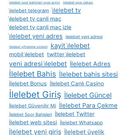
i̇lelebet spor bahisleri oyun arşivi
i̇lelebet spor zekası
i̇lelebet tv
i̇lelebet telegram
i̇lelebet tv canli maç
i̇lelebet tv canli maç izle
i̇lelebet yeni adres
i̇lelebet yeni adresi
kayit i̇lelebet
i̇lelebet şifreleme sistemi
mobil i̇lelebet
twitter i̇lelebet
yeni adresi i̇lelebet
İlelebet Adres
İlelebet Bahis
İlelebet bahis sitesi
İlelebet Bonus
İlelebet Canlı Casino
İlelebet Giriş
İlelebet Güncel
İlelebet Para Çekme
İlelebet Güvenilir Mi
İlelebet Twitter
İlelebet Spor Bahisleri
İlelebet web sitesi
İlelebet Whatsapp
İlelebet yeni giriş
İlelebet üyelik