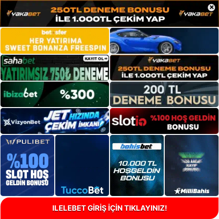
×
ILELEBET GİRİŞ İÇİN TIKLAYINIZ!