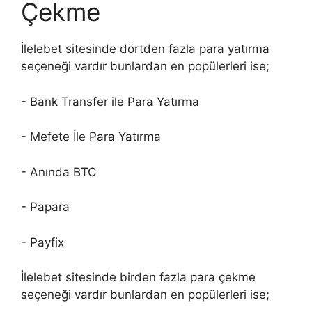
Çekme
İlelebet sitesinde dörtden fazla para yatırma
seçeneği vardır bunlardan en popülerleri ise;
- Bank Transfer ile Para Yatırma
- Mefete İle Para Yatırma
- Anında BTC
- Papara
- Payfix
İlelebet sitesinde birden fazla para çekme
seçeneği vardır bunlardan en popülerleri ise;