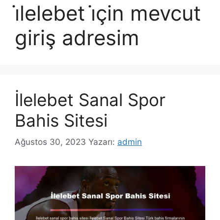
i̇lelebet i̇çin mevcut
giriş adresim
İlelebet Sanal Spor
Bahis Sitesi
Ağustos 30, 2023
Yazarı:
admin