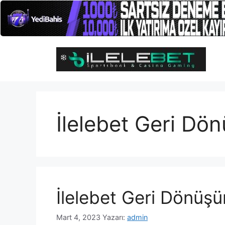
İçeriğe
atla
İlelebet Geri Dö
İlelebet Geri Dönüş
Mart 4, 2023
Yazarı:
admin