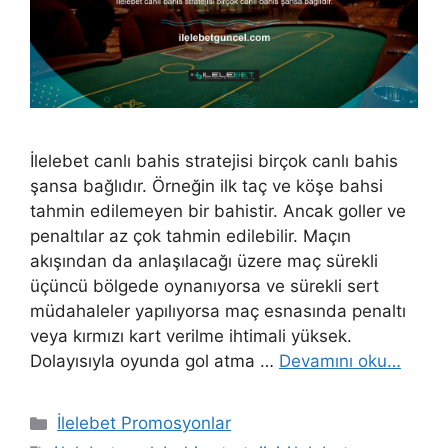
İlelebet canlı bahis stratejisi birçok canlı bahis
şansa bağlıdır. Örneğin ilk taç ve köşe bahsi
tahmin edilemeyen bir bahistir. Ancak goller ve
penaltılar az çok tahmin edilebilir. Maçın
akışından da anlaşılacağı üzere maç sürekli
üçüncü bölgede oynanıyorsa ve sürekli sert
müdahaleler yapılıyorsa maç esnasında penaltı
veya kırmızı kart verilme ihtimali yüksek.
Dolayısıyla oyunda gol atma …
Devamını oku…
Kategoriler
İlelebet Promosyonlar