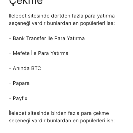
Çekme
İlelebet sitesinde dörtden fazla para yatırma
seçeneği vardır bunlardan en popülerleri ise;
- Bank Transfer ile Para Yatırma
- Mefete İle Para Yatırma
- Anında BTC
- Papara
- Payfix
İlelebet sitesinde birden fazla para çekme
seçeneği vardır bunlardan en popülerleri ise;