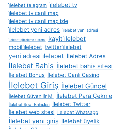
i̇lelebet tv
i̇lelebet telegram
i̇lelebet tv canli maç
i̇lelebet tv canli maç izle
i̇lelebet yeni adres
i̇lelebet yeni adresi
kayit i̇lelebet
i̇lelebet şifreleme sistemi
mobil i̇lelebet
twitter i̇lelebet
yeni adresi i̇lelebet
İlelebet Adres
İlelebet Bahis
İlelebet bahis sitesi
İlelebet Bonus
İlelebet Canlı Casino
İlelebet Giriş
İlelebet Güncel
İlelebet Para Çekme
İlelebet Güvenilir Mi
İlelebet Twitter
İlelebet Spor Bahisleri
İlelebet web sitesi
İlelebet Whatsapp
İlelebet yeni giriş
İlelebet üyelik