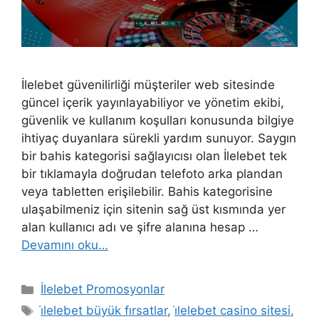
İlelebet güvenilirliği müşteriler web sitesinde
güncel içerik yayınlayabiliyor ve yönetim ekibi,
güvenlik ve kullanım koşulları konusunda bilgiye
ihtiyaç duyanlara sürekli yardım sunuyor. Saygın
bir bahis kategorisi sağlayıcısı olan İlelebet tek
bir tıklamayla doğrudan telefoto arka plandan
veya tabletten erişilebilir. Bahis kategorisine
ulaşabilmeniz için sitenin sağ üst kısmında yer
alan kullanıcı adı ve şifre alanına hesap …
Devamını oku…
Kategoriler
İlelebet Promosyonlar
Etiketler
i̇lelebet büyük fırsatlar
,
i̇lelebet casino sitesi
,