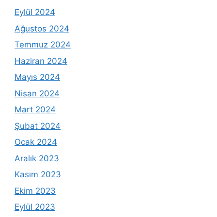
Eylül 2024
Ağustos 2024
Temmuz 2024
Haziran 2024
Mayıs 2024
Nisan 2024
Mart 2024
Şubat 2024
Ocak 2024
Aralık 2023
Kasım 2023
Ekim 2023
Eylül 2023