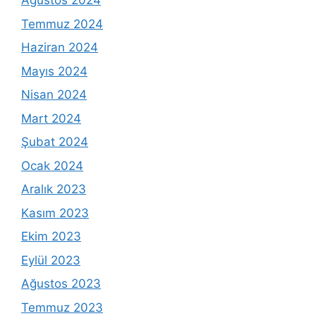
Ağustos 2024
Temmuz 2024
Haziran 2024
Mayıs 2024
Nisan 2024
Mart 2024
Şubat 2024
Ocak 2024
Aralık 2023
Kasım 2023
Ekim 2023
Eylül 2023
Ağustos 2023
Temmuz 2023