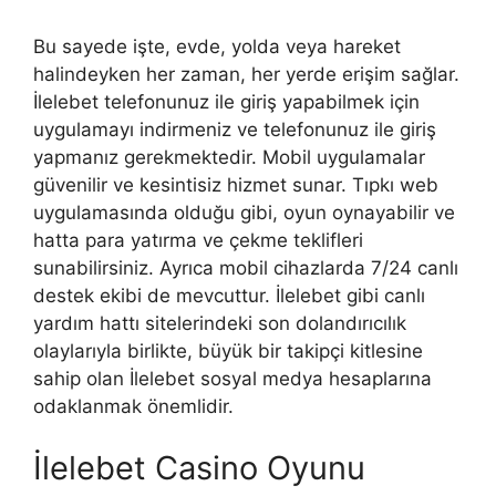
Bu sayede işte, evde, yolda veya hareket
halindeyken her zaman, her yerde erişim sağlar.
İlelebet telefonunuz ile giriş yapabilmek için
uygulamayı indirmeniz ve telefonunuz ile giriş
yapmanız gerekmektedir. Mobil uygulamalar
güvenilir ve kesintisiz hizmet sunar. Tıpkı web
uygulamasında olduğu gibi, oyun oynayabilir ve
hatta para yatırma ve çekme teklifleri
sunabilirsiniz. Ayrıca mobil cihazlarda 7/24 canlı
destek ekibi de mevcuttur. İlelebet gibi canlı
yardım hattı sitelerindeki son dolandırıcılık
olaylarıyla birlikte, büyük bir takipçi kitlesine
sahip olan İlelebet sosyal medya hesaplarına
odaklanmak önemlidir.
İlelebet Casino Oyunu