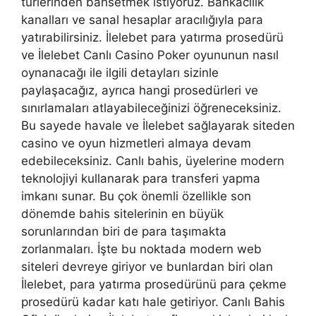
türlerinden bahsetmek istiyoruz. Bankacılık
kanalları ve sanal hesaplar aracılığıyla para
yatırabilirsiniz. İlelebet para yatırma prosedürü
ve İlelebet Canlı Casino Poker oyununun nasıl
oynanacağı ile ilgili detayları sizinle
paylaşacağız, ayrıca hangi prosedürleri ve
sınırlamaları atlayabileceğinizi öğreneceksiniz.
Bu sayede havale ve İlelebet sağlayarak siteden
casino ve oyun hizmetleri almaya devam
edebileceksiniz. Canlı bahis, üyelerine modern
teknolojiyi kullanarak para transferi yapma
imkanı sunar. Bu çok önemli özellikle son
dönemde bahis sitelerinin en büyük
sorunlarından biri de para taşımakta
zorlanmaları. İşte bu noktada modern web
siteleri devreye giriyor ve bunlardan biri olan
İlelebet, para yatırma prosedürünü para çekme
prosedürü kadar katı hale getiriyor. Canlı Bahis