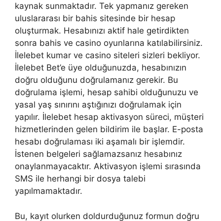
kaynak sunmaktadır. Tek yapmanız gereken
uluslararası bir bahis sitesinde bir hesap
oluşturmak. Hesabınızı aktif hale getirdikten
sonra bahis ve casino oyunlarına katılabilirsiniz.
İlelebet kumar ve casino siteleri sizleri bekliyor.
İlelebet Bet’e üye olduğunuzda, hesabınızın
doğru olduğunu doğrulamanız gerekir. Bu
doğrulama işlemi, hesap sahibi olduğunuzu ve
yasal yaş sınırını aştığınızı doğrulamak için
yapılır. İlelebet hesap aktivasyon süreci, müşteri
hizmetlerinden gelen bildirim ile başlar. E-posta
hesabı doğrulaması iki aşamalı bir işlemdir.
İstenen belgeleri sağlamazsanız hesabınız
onaylanmayacaktır. Aktivasyon işlemi sırasında
SMS ile herhangi bir dosya talebi
yapılmamaktadır.
Bu, kayıt olurken doldurduğunuz formun doğru