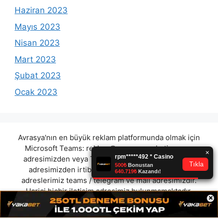
Haziran 2023
Mayıs 2023
Nisan 2023
Mart 2023
Şubat 2023
Ocak 2023
Avrasya'nın en büyük reklam platformunda olmak için
Microsoft Teams:
reklam@avrasyamarketing.com
adresimizden veya Telegram: @Avrasyamarketing
adresimizden irtibat kurabilirsiniz. (Tek iletişim
adreslerimiz teams / telegram ve mail adresimizdir.
Harici hiçbir iletişim adresimiz bulunmamaktadır.
×
Lütfen itibar etmeyiniz.) Türkiye yasalarına göre 7258
sayılı kanun uyarınca yasa dışı bahis oynamanın