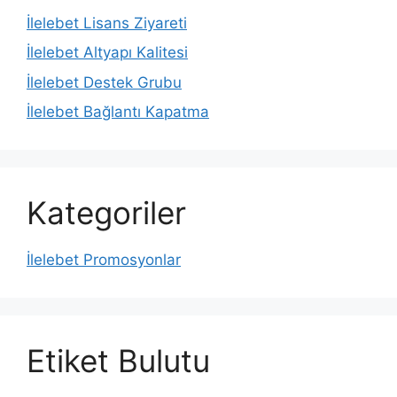
İlelebet Lisans Ziyareti
İlelebet Altyapı Kalitesi
İlelebet Destek Grubu
İlelebet Bağlantı Kapatma
Kategoriler
İlelebet Promosyonlar
Etiket Bulutu