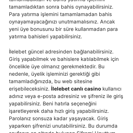
tamamladıktan sonra bahis oynayabilirsiniz.
Para yatırma işlemini tamamlamadan bahis
oynayamayacağınızı unutmamalısınız. Ancak
yeni üye bonusunu bir süre kullanmadan para
yatırma bahisleri yapabilirsiniz.
İlelebet güncel adresinden bağlanabilirsiniz.
Giriş yapabilmek ve bahislere katılabilmek için
öncelikle üye olmanız gerekmektedir. Bu
nedenle, üyelik işleminizi gerektiği gibi
tamamladığınızda, bu web sitesine
erişebileceksiniz.
İlelebet canlı casino
kullanıcı
adınız veya e-posta adresiniz ve şifreniz ile giriş
yapabilirsiniz. Beni hatırla seçeneğini
işaretleyerek daha hızlı giriş yapabilirsiniz.
Parolanız sonsuza kadar yaşayacak. Giriş
yaparken şifrenizi unutabilirsiniz. Bu durumda