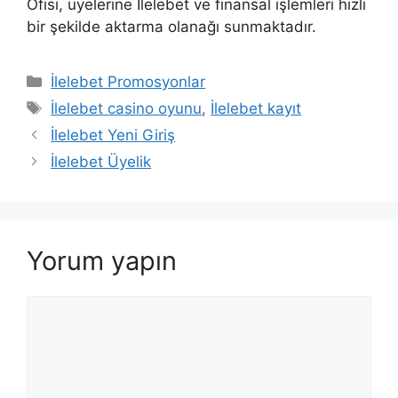
Ofisi, üyelerine İlelebet ve finansal işlemleri hızlı
bir şekilde aktarma olanağı sunmaktadır.
Kategoriler
İlelebet Promosyonlar
Etiketler
İlelebet casino oyunu
,
İlelebet kayıt
İlelebet Yeni Giriş
İlelebet Üyelik
Yorum yapın
Yorum