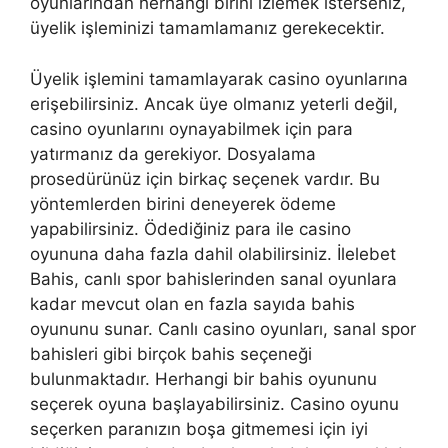
oyunlarından herhangi birini izlemek isterseniz,
üyelik işleminizi tamamlamanız gerekecektir.
Üyelik işlemini tamamlayarak casino oyunlarına
erişebilirsiniz. Ancak üye olmanız yeterli değil,
casino oyunlarını oynayabilmek için para
yatırmanız da gerekiyor. Dosyalama
prosedürünüz için birkaç seçenek vardır. Bu
yöntemlerden birini deneyerek ödeme
yapabilirsiniz. Ödediğiniz para ile casino
oyununa daha fazla dahil olabilirsiniz. İlelebet
Bahis, canlı spor bahislerinden sanal oyunlara
kadar mevcut olan en fazla sayıda bahis
oyununu sunar. Canlı casino oyunları, sanal spor
bahisleri gibi birçok bahis seçeneği
bulunmaktadır. Herhangi bir bahis oyununu
seçerek oyuna başlayabilirsiniz. Casino oyunu
seçerken paranızın boşa gitmemesi için iyi