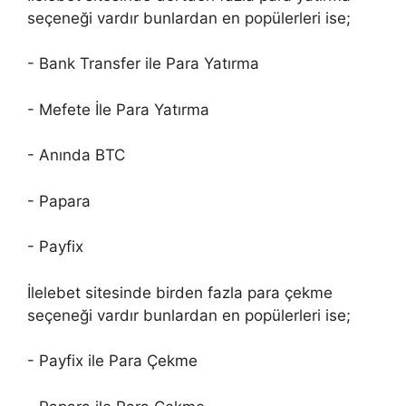
seçeneği vardır bunlardan en popülerleri ise;
- Bank Transfer ile Para Yatırma
- Mefete İle Para Yatırma
- Anında BTC
- Papara
- Payfix
İlelebet sitesinde birden fazla para çekme
seçeneği vardır bunlardan en popülerleri ise;
- Payfix ile Para Çekme