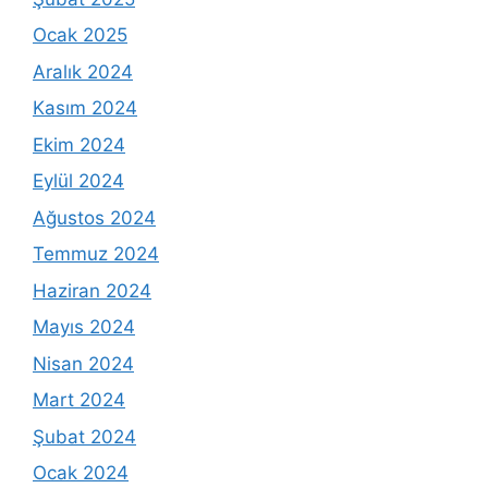
Ocak 2025
Aralık 2024
Kasım 2024
Ekim 2024
Eylül 2024
Ağustos 2024
Temmuz 2024
Haziran 2024
Mayıs 2024
Nisan 2024
Mart 2024
Şubat 2024
Ocak 2024