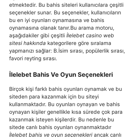
etmektedir. Bu bahis siteleri kullanıcılara çeşitli
seçenekler sunar. Bu seçenekler, kullanıcıların
bu en iyi oyunları oynamasına ve bahis
oynamasına olanak tanır.Bu arama motoru,
aşağıdakiler gibi çeşitli
İlelebet casino web
sitesi hakkında
kategorilere göre sıralama
yapmanızı sağlar: B.İsim sırası, popülerlik sırası,
favori reyting sırası.
İlelebet Bahis Ve Oyun Seçenekleri
Birçok kişi farklı bahis oyunları oynamak ve bu
siteden para kazanmak için bu siteyi
kullanmaktadır. Bu oyunları oynayan ve bahis
oynayan kişiler genellikle kısa sürede çok para
kazanmak isteyen kişilerdir. Bu nedenle bu
sitede canlı bahis oyunları oynanmaktadır
İlelebet bahis ve oyun seçenekleri
ancak canlı