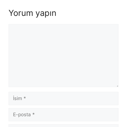
Yorum yapın
Yorum
İsim
E-
posta