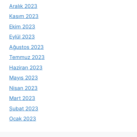
Aralık 2023
Kasım 2023
Ekim 2023
Eylül 2023
Ağustos 2023
Temmuz 2023
Haziran 2023
Mayıs 2023
Nisan 2023
Mart 2023
Şubat 2023
Ocak 2023