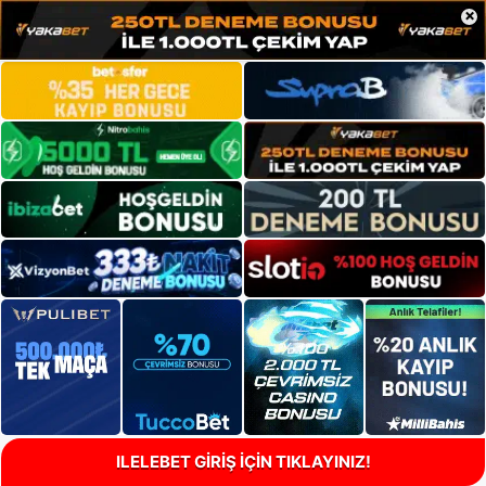
×
ILELEBET GİRİŞ İÇİN TIKLAYINIZ!