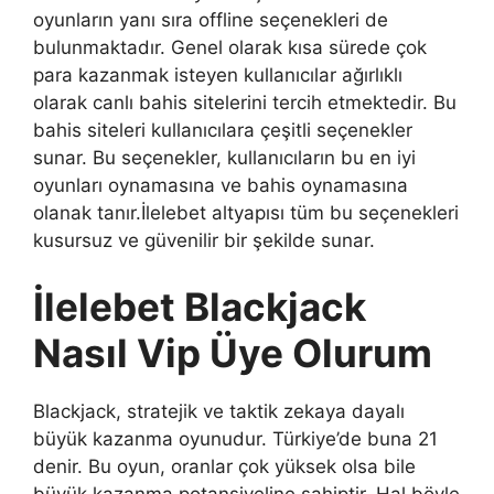
oyunların yanı sıra offline seçenekleri de
bulunmaktadır. Genel olarak kısa sürede çok
para kazanmak isteyen kullanıcılar ağırlıklı
olarak canlı bahis sitelerini tercih etmektedir. Bu
bahis siteleri kullanıcılara çeşitli seçenekler
sunar. Bu seçenekler, kullanıcıların bu en iyi
oyunları oynamasına ve bahis oynamasına
olanak tanır.İlelebet altyapısı tüm bu seçenekleri
kusursuz ve güvenilir bir şekilde sunar.
İlelebet Blackjack
Nasıl Vip Üye Olurum
Blackjack, stratejik ve taktik zekaya dayalı
büyük kazanma oyunudur. Türkiye’de buna 21
denir. Bu oyun, oranlar çok yüksek olsa bile
büyük kazanma potansiyeline sahiptir. Hal böyle