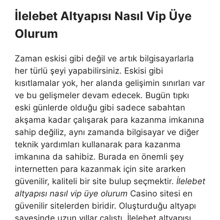
İlelebet Altyapısı Nasıl Vip Üye
Olurum
Zaman eskisi gibi değil ve artık bilgisayarlarla
her türlü şeyi yapabilirsiniz. Eskisi gibi
kısıtlamalar yok, her alanda gelişimin sınırları var
ve bu gelişmeler devam edecek. Bugün tıpkı
eski günlerde olduğu gibi sadece sabahtan
akşama kadar çalışarak para kazanma imkanına
sahip değiliz, aynı zamanda bilgisayar ve diğer
teknik yardımları kullanarak para kazanma
imkanına da sahibiz. Burada en önemli şey
internetten para kazanmak için site ararken
güvenilir, kaliteli bir site bulup seçmektir.
İlelebet
altyapısı nasıl vip üye olurum
Casino sitesi en
güvenilir sitelerden biridir. Oluşturduğu altyapı
sayesinde uzun yıllar çalıştı. İlelebet altyapısı,