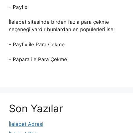
- Payfix
İlelebet sitesinde birden fazla para çekme
seçeneği vardır bunlardan en popülerleri ise;
- Payfix ile Para Çekme
- Papara ile Para Çekme
Son Yazılar
İlelebet Adresi