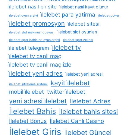
i̇lelebet nasil bir site
i̇lelebet nasıl kayıt olunur
i̇lelebet para yatirma
i̇lelebet oyun arşivi
i̇lelebet poker
i̇lelebet promosyon
i̇lelebet sitesi
i̇lelebet slot oyunları
i̇lelebet slot makinesi dosyası
i̇lelebet spor bahisleri oyun arşivi
i̇lelebet spor zekası
i̇lelebet tv
i̇lelebet telegram
i̇lelebet tv canli maç
i̇lelebet tv canli maç izle
i̇lelebet yeni adres
i̇lelebet yeni adresi
kayit i̇lelebet
i̇lelebet şifreleme sistemi
mobil i̇lelebet
twitter i̇lelebet
yeni adresi i̇lelebet
İlelebet Adres
İlelebet Bahis
İlelebet bahis sitesi
İlelebet Bonus
İlelebet Canlı Casino
İlelebet Giriş
İlelebet Güncel