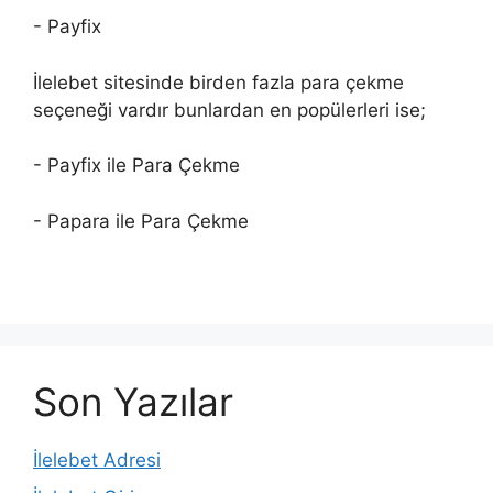
- Payfix
İlelebet sitesinde birden fazla para çekme
seçeneği vardır bunlardan en popülerleri ise;
- Payfix ile Para Çekme
- Papara ile Para Çekme
Son Yazılar
İlelebet Adresi