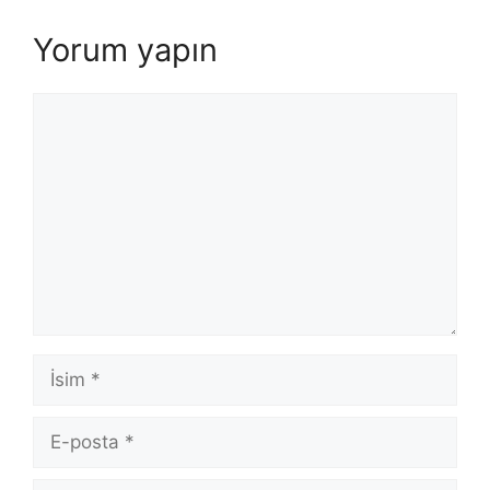
Yorum yapın
Yorum
İsim
E-
posta