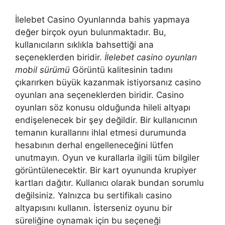
İlelebet Casino Oyunlarında bahis yapmaya
değer birçok oyun bulunmaktadır. Bu,
kullanıcıların sıklıkla bahsettiği ana
seçeneklerden biridir.
İlelebet casino oyunları
mobil sürümü
Görüntü kalitesinin tadını
çıkarırken büyük kazanmak istiyorsanız casino
oyunları ana seçeneklerden biridir. Casino
oyunları söz konusu olduğunda hileli altyapı
endişelenecek bir şey değildir. Bir kullanıcının
temanın kurallarını ihlal etmesi durumunda
hesabının derhal engelleneceğini lütfen
unutmayın. Oyun ve kurallarla ilgili tüm bilgiler
görüntülenecektir. Bir kart oyununda krupiyer
kartları dağıtır. Kullanıcı olarak bundan sorumlu
değilsiniz. Yalnızca bu sertifikalı casino
altyapısını kullanın. İsterseniz oyunu bir
süreliğine oynamak için bu seçeneği