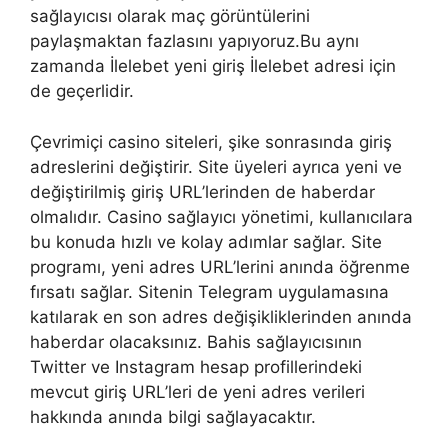
sağlayıcısı olarak maç görüntülerini
paylaşmaktan fazlasını yapıyoruz.Bu aynı
zamanda İlelebet yeni giriş İlelebet adresi için
de geçerlidir.
Çevrimiçi casino siteleri, şike sonrasında giriş
adreslerini değiştirir. Site üyeleri ayrıca yeni ve
değiştirilmiş giriş URL’lerinden de haberdar
olmalıdır. Casino sağlayıcı yönetimi, kullanıcılara
bu konuda hızlı ve kolay adımlar sağlar. Site
programı, yeni adres URL’lerini anında öğrenme
fırsatı sağlar. Sitenin Telegram uygulamasına
katılarak en son adres değişikliklerinden anında
haberdar olacaksınız. Bahis sağlayıcısının
Twitter ve Instagram hesap profillerindeki
mevcut giriş URL’leri de yeni adres verileri
hakkında anında bilgi sağlayacaktır.