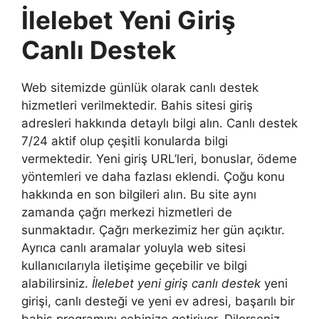
İlelebet Yeni Giriş
Canlı Destek
Web sitemizde günlük olarak canlı destek
hizmetleri verilmektedir. Bahis sitesi giriş
adresleri hakkında detaylı bilgi alın. Canlı destek
7/24 aktif olup çeşitli konularda bilgi
vermektedir. Yeni giriş URL’leri, bonuslar, ödeme
yöntemleri ve daha fazlası eklendi. Çoğu konu
hakkında en son bilgileri alın. Bu site aynı
zamanda çağrı merkezi hizmetleri de
sunmaktadır. Çağrı merkezimiz her gün açıktır.
Ayrıca canlı aramalar yoluyla web sitesi
kullanıcılarıyla iletişime geçebilir ve bilgi
alabilirsiniz.
İlelebet yeni giriş canlı destek
yeni
girişi, canlı desteği ve yeni ev adresi, başarılı bir