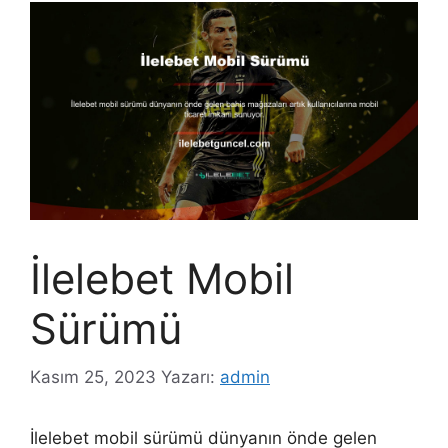
İlelebet Mobil
Sürümü
Kasım 25, 2023
Yazarı:
admin
İlelebet mobil sürümü dünyanın önde gelen