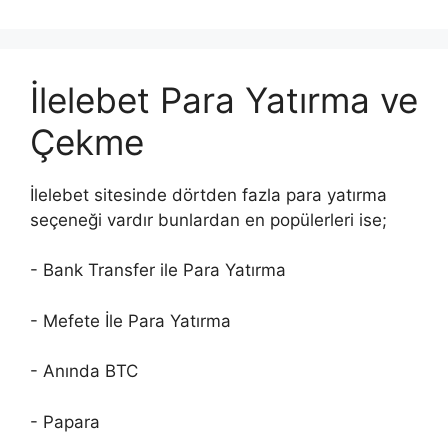
İlelebet Para Yatırma ve
Çekme
İlelebet sitesinde dörtden fazla para yatırma
seçeneği vardır bunlardan en popülerleri ise;
- Bank Transfer ile Para Yatırma
- Mefete İle Para Yatırma
- Anında BTC
- Papara