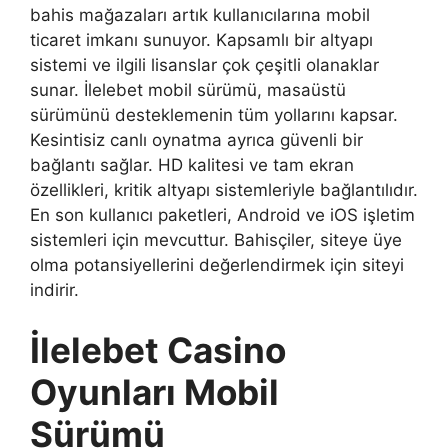
bahis mağazaları artık kullanıcılarına mobil
ticaret imkanı sunuyor. Kapsamlı bir altyapı
sistemi ve ilgili lisanslar çok çeşitli olanaklar
sunar. İlelebet mobil sürümü, masaüstü
sürümünü desteklemenin tüm yollarını kapsar.
Kesintisiz canlı oynatma ayrıca güvenli bir
bağlantı sağlar. HD kalitesi ve tam ekran
özellikleri, kritik altyapı sistemleriyle bağlantılıdır.
En son kullanıcı paketleri, Android ve iOS işletim
sistemleri için mevcuttur. Bahisçiler, siteye üye
olma potansiyellerini değerlendirmek için siteyi
indirir.
İlelebet Casino
Oyunları Mobil
Sürümü