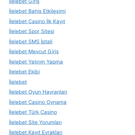
İlelebet Giriş
İlelebet Bahis Etkileşimi
İlelebet Casino İlk Kayıt
İlelebet Spor Sitesi
İlelebet SMS İptali
İlelebet Mevcut Giriş
İlelebet Yatırım Yapma
İlelebet Ekibi
İlelebet
İlelebet Oyun Hayranları
İlelebet Casino Oynama
İlelebet Türk Casino
İlelebet Site Yorumları
İlelebet Kayıt Evrakları