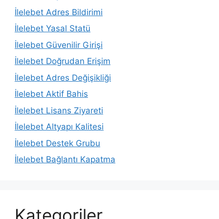
İlelebet Adres Bildirimi
İlelebet Yasal Statü
İlelebet Güvenilir Girişi
İlelebet Doğrudan Erişim
İlelebet Adres Değişikliği
İlelebet Aktif Bahis
İlelebet Lisans Ziyareti
İlelebet Altyapı Kalitesi
İlelebet Destek Grubu
İlelebet Bağlantı Kapatma
Kategoriler