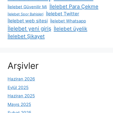
İlelebet Para Çekme
İlelebet Güvenilir Mi
İlelebet Twitter
İlelebet Spor Bahisleri
İlelebet web sitesi
İlelebet Whatsapp
İlelebet yeni giriş
İlelebet üyelik
İlelebet Şikayet
Arşivler
Haziran 2026
Eylül 2025
Haziran 2025
Mayıs 2025
Şubat 2025