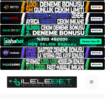
İçeriğe
atla
Menü