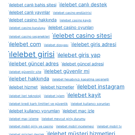
i̇lelebet canlı destek
i̇lelebet canlı bahis sitesi
i̇lelebet canlı yayınlar
i̇lelebet casino endüstrisi
i̇lelebet casino hakkında
i̇lelebet casino kaydı
i̇lelebet casino oyunları
i̇lelebet casino kuruluşu
i̇lelebet casino sitesi
i̇lelebet casino seçenekleri
i̇lelebet com
i̇lelebet giris adresi
i̇lelebet dosyası
i̇lelebet girisi
i̇lelebet giris yap
i̇lelebet güncel adres
i̇lelebet güncel adresi
i̇lelebet güvenlir mi
i̇lelebet güvenilir site
i̇lelebet hakkında
i̇lelebet hesabınızı kapatma seçeneği
i̇lelebet instagram
i̇lelebet hizmet
i̇lelebet hizmetler
i̇lelebet kayit
i̇lelebet i̇leri teknoloji
i̇lelebet i̇şlem
i̇lelebet kredi kartı limitleri ve güvenlik
i̇lelebet kullanıcı sorunları
i̇lelebet kullanıcı yorumları
i̇lelebet maç izle
i̇lelebet maç izleme
i̇lelebet mevcut giriş durumu
i̇lelebet mobil giriş ve casino
i̇lelebet mobil i̇ncelemesi
i̇lelebet mobil tv
i̇lelebet müşteri hizmetleri
i̇lelebet müşteri destek