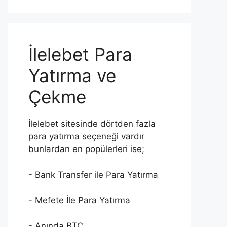
İlelebet Para
Yatırma ve
Çekme
İlelebet sitesinde dörtden fazla
para yatırma seçeneği vardır
bunlardan en popülerleri ise;
- Bank Transfer ile Para Yatırma
- Mefete İle Para Yatırma
- Anında BTC