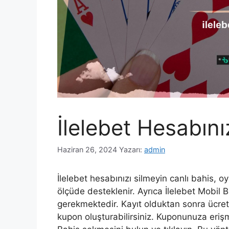
İlelebet Hesabını
Haziran 26, 2024
Yazarı:
admin
İlelebet hesabınızı silmeyin canlı bahis, o
ölçüde desteklenir. Ayrıca İlelebet Mobil B
gerekmektedir. Kayıt olduktan sonra ücret
kupon oluşturabilirsiniz. Kuponunuza erişm