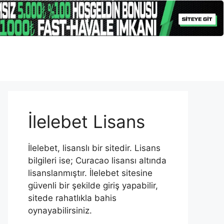
İlelebet Lisans
İlelebet, lisanslı bir sitedir. Lisans
bilgileri ise; Curacao lisansı altında
lisanslanmıştır. İlelebet sitesine
güvenli bir şekilde giriş yapabilir,
sitede rahatlıkla bahis
oynayabilirsiniz.