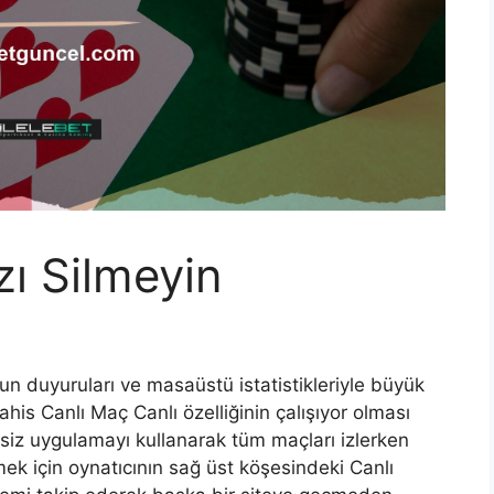
zı Silmeyin
yun duyuruları ve masaüstü istatistikleriyle büyük
ahis Canlı Maç Canlı özelliğinin çalışıyor olması
siz uygulamayı kullanarak tüm maçları izlerken
ek için oynatıcının sağ üst köşesindeki Canlı