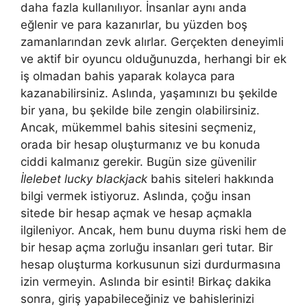
daha fazla kullanılıyor. İnsanlar aynı anda
eğlenir ve para kazanırlar, bu yüzden boş
zamanlarından zevk alırlar. Gerçekten deneyimli
ve aktif bir oyuncu olduğunuzda, herhangi bir ek
iş olmadan bahis yaparak kolayca para
kazanabilirsiniz. Aslında, yaşamınızı bu şekilde
bir yana, bu şekilde bile zengin olabilirsiniz.
Ancak, mükemmel bahis sitesini seçmeniz,
orada bir hesap oluşturmanız ve bu konuda
ciddi kalmanız gerekir. Bugün size güvenilir
İlelebet lucky blackjack
bahis siteleri hakkında
bilgi vermek istiyoruz. Aslında, çoğu insan
sitede bir hesap açmak ve hesap açmakla
ilgileniyor. Ancak, hem bunu duyma riski hem de
bir hesap açma zorluğu insanları geri tutar. Bir
hesap oluşturma korkusunun sizi durdurmasına
izin vermeyin. Aslında bir esinti! Birkaç dakika
sonra, giriş yapabileceğiniz ve bahislerinizi