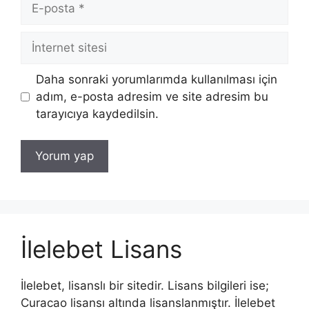
posta
İnternet
sitesi
Daha sonraki yorumlarımda kullanılması için
adım, e-posta adresim ve site adresim bu
tarayıcıya kaydedilsin.
İlelebet Lisans
İlelebet, lisanslı bir sitedir. Lisans bilgileri ise;
Curacao lisansı altında lisanslanmıştır. İlelebet