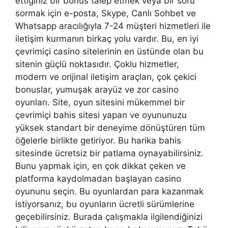
ettiğiniz bir bonus talep etmek veya bir soru
sormak için e-posta, Skype, Canlı Sohbet ve
Whatsapp aracılığıyla 7-24 müşteri hizmetleri ile
iletişim kurmanın birkaç yolu vardır. Bu, en iyi
çevrimiçi casino sitelerinin en üstünde olan bu
sitenin güçlü noktasıdır. Çoklu hizmetler,
modern ve orijinal iletişim araçları, çok çekici
bonuslar, yumuşak arayüz ve zor casino
oyunları. Site, oyun sitesini mükemmel bir
çevrimiçi bahis sitesi yapan ve oyununuzu
yüksek standart bir deneyime dönüştüren tüm
öğelerle birlikte getiriyor. Bu harika bahis
sitesinde ücretsiz bir patlama oynayabilirsiniz.
Bunu yapmak için, en çok dikkat çeken ve
platforma kaydolmadan başlayan casino
oyununu seçin. Bu oyunlardan para kazanmak
istiyorsanız, bu oyunların ücretli sürümlerine
geçebilirsiniz. Burada çalışmakla ilgilendiğinizi