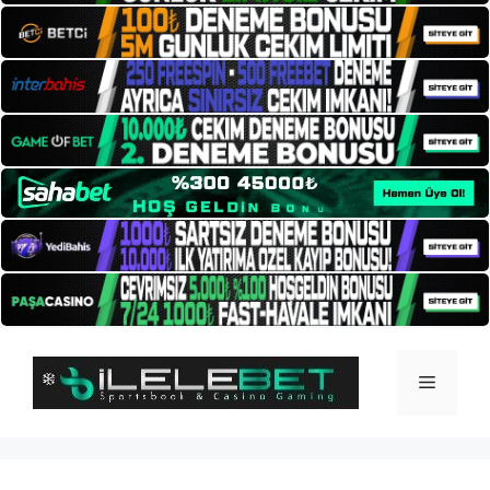
İçeriğe
atla
Menü