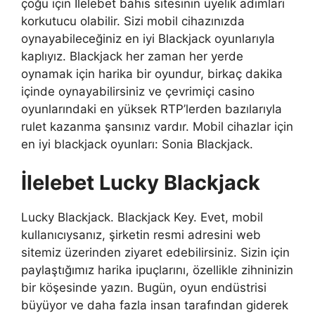
çoğu için İlelebet bahis sitesinin üyelik adımları
korkutucu olabilir. Sizi mobil cihazınızda
oynayabileceğiniz en iyi Blackjack oyunlarıyla
kaplıyız. Blackjack her zaman her yerde
oynamak için harika bir oyundur, birkaç dakika
içinde oynayabilirsiniz ve çevrimiçi casino
oyunlarındaki en yüksek RTP’lerden bazılarıyla
rulet kazanma şansınız vardır. Mobil cihazlar için
en iyi blackjack oyunları: Sonia Blackjack.
İlelebet Lucky Blackjack
Lucky Blackjack. Blackjack Key. Evet, mobil
kullanıcıysanız, şirketin resmi adresini web
sitemiz üzerinden ziyaret edebilirsiniz. Sizin için
paylaştığımız harika ipuçlarını, özellikle zihninizin
bir köşesinde yazın. Bugün, oyun endüstrisi
büyüyor ve daha fazla insan tarafından giderek