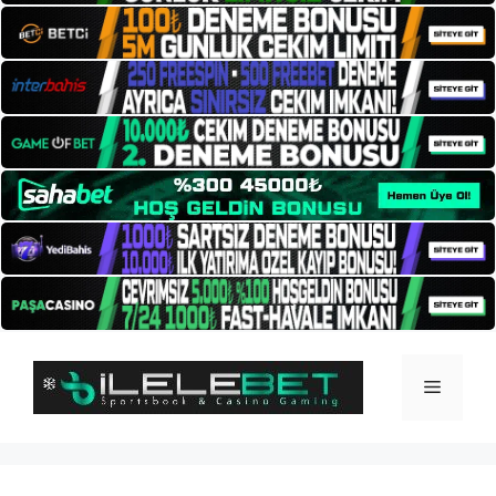
İçeriğe
atla
Menü