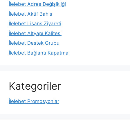
İlelebet Adres Değişikliği
İlelebet Aktif Bahis
İlelebet Lisans Ziyareti
İlelebet Altyapı Kalitesi
İlelebet Destek Grubu
İlelebet Bağlantı Kapatma
Kategoriler
İlelebet Promosyonlar