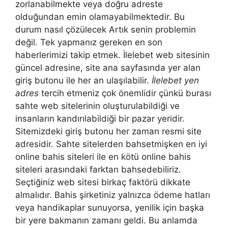
zorlanabilmekte veya doğru adreste
olduğundan emin olamayabilmektedir. Bu
durum nasıl çözülecek Artık senin problemin
değil. Tek yapmanız gereken en son
haberlerimizi takip etmek. İlelebet web sitesinin
güncel adresine, site ana sayfasında yer alan
giriş butonu ile her an ulaşılabilir.
İlelebet yen
adres
tercih etmeniz çok önemlidir çünkü burası
sahte web sitelerinin oluşturulabildiği ve
insanların kandırılabildiği bir pazar yeridir.
Sitemizdeki giriş butonu her zaman resmi site
adresidir. Sahte sitelerden bahsetmişken en iyi
online bahis siteleri ile en kötü online bahis
siteleri arasındaki farktan bahsedebiliriz.
Seçtiğiniz web sitesi birkaç faktörü dikkate
almalıdır. Bahis şirketiniz yalnızca ödeme hatları
veya handikaplar sunuyorsa, yenilik için başka
bir yere bakmanın zamanı geldi. Bu anlamda