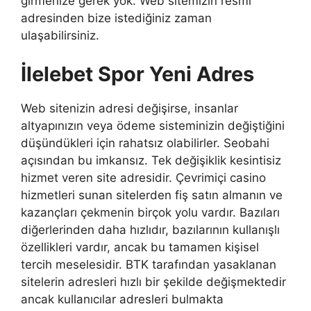
girmenize gerek yok. Web sitemizin resmi
adresinden bize istediğiniz zaman
ulaşabilirsiniz.
İlelebet Spor Yeni Adres
Web sitenizin adresi değişirse, insanlar
altyapınızın veya ödeme sisteminizin değiştiğini
düşündükleri için rahatsız olabilirler. Seobahi
açısından bu imkansız. Tek değişiklik kesintisiz
hizmet veren site adresidir. Çevrimiçi casino
hizmetleri sunan sitelerden fiş satın almanın ve
kazançları çekmenin birçok yolu vardır. Bazıları
diğerlerinden daha hızlıdır, bazılarının kullanışlı
özellikleri vardır, ancak bu tamamen kişisel
tercih meselesidir. BTK tarafından yasaklanan
sitelerin adresleri hızlı bir şekilde değişmektedir
ancak kullanıcılar adresleri bulmakta