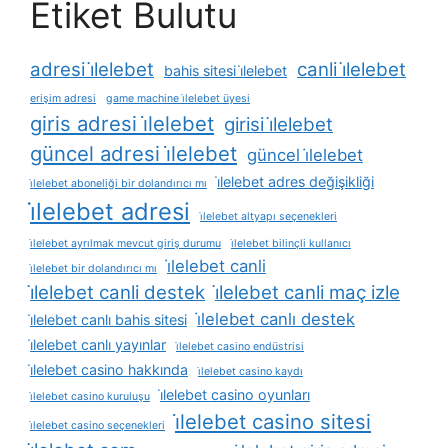
Etiket Bulutu
adresi i̇lelebet
canli i̇lelebet
bahis sitesi i̇lelebet
erişim adresi
game machine i̇lelebet üyesi
giris adresi i̇lelebet
girisi i̇lelebet
güncel adresi i̇lelebet
güncel i̇lelebet
i̇lelebet adres değişikliği
i̇lelebet aboneliği bir dolandırıcı mı
i̇lelebet adresi
i̇lelebet altyapı seçenekleri
i̇lelebet ayrılmak mevcut giriş durumu
i̇lelebet bilinçli kullanıcı
i̇lelebet canli
i̇lelebet bir dolandırıcı mı
i̇lelebet canli destek
i̇lelebet canli maç izle
i̇lelebet canlı destek
i̇lelebet canlı bahis sitesi
i̇lelebet canlı yayınlar
i̇lelebet casino endüstrisi
i̇lelebet casino hakkında
i̇lelebet casino kaydı
i̇lelebet casino oyunları
i̇lelebet casino kuruluşu
i̇lelebet casino sitesi
i̇lelebet casino seçenekleri