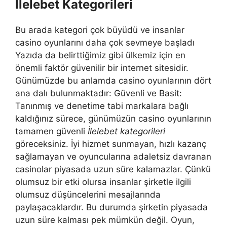
İlelebet Kategorileri
Bu arada kategori çok büyüdü ve insanlar
casino oyunlarını daha çok sevmeye başladı
Yazıda da belirttiğimiz gibi ülkemiz için en
önemli faktör güvenilir bir internet sitesidir.
Günümüzde bu anlamda casino oyunlarının dört
ana dalı bulunmaktadır: Güvenli ve Basit:
Tanınmış ve denetime tabi markalara bağlı
kaldığınız sürece, günümüzün casino oyunlarının
tamamen güvenli
İlelebet kategorileri
göreceksiniz. İyi hizmet sunmayan, hızlı kazanç
sağlamayan ve oyuncularına adaletsiz davranan
casinolar piyasada uzun süre kalamazlar. Çünkü
olumsuz bir etki olursa insanlar şirketle ilgili
olumsuz düşüncelerini mesajlarında
paylaşacaklardır. Bu durumda şirketin piyasada
uzun süre kalması pek mümkün değil. Oyun,