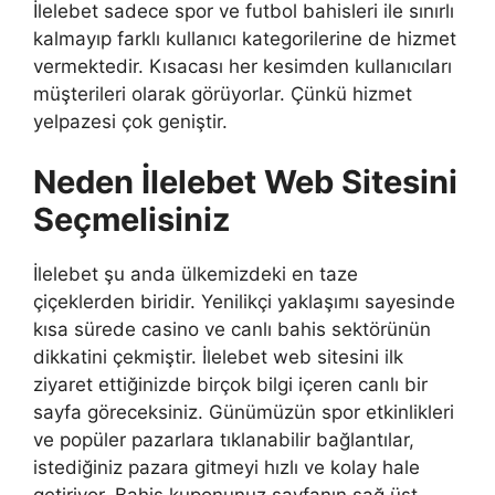
İlelebet sadece spor ve futbol bahisleri ile sınırlı
kalmayıp farklı kullanıcı kategorilerine de hizmet
vermektedir. Kısacası her kesimden kullanıcıları
müşterileri olarak görüyorlar. Çünkü hizmet
yelpazesi çok geniştir.
Neden İlelebet Web Sitesini
Seçmelisiniz
İlelebet şu anda ülkemizdeki en taze
çiçeklerden biridir. Yenilikçi yaklaşımı sayesinde
kısa sürede casino ve canlı bahis sektörünün
dikkatini çekmiştir. İlelebet web sitesini ilk
ziyaret ettiğinizde birçok bilgi içeren canlı bir
sayfa göreceksiniz. Günümüzün spor etkinlikleri
ve popüler pazarlara tıklanabilir bağlantılar,
istediğiniz pazara gitmeyi hızlı ve kolay hale