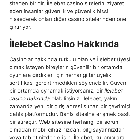
siteden biridir. İlelebet casino sitelerini ziyaret
eden insanlar güvenlik ve güvenlik hissi
hissederek onları diğer casino sitelerinden öne
çıkarıyor.
İlelebet Casino Hakkında
Casinolar hakkında tutkulu olan ve İlelebet üyesi
olmak isteyen bireylerin güvenilir bir ortamda
oyunlara girdikleri için herhangi bir üyelik
sertifikası gerektirmedikleri söylenebilir. Güvenli
bir ortamda oynamak istiyorsanız, bir
İlelebet
casino hakkında
olabilirsiniz. İlelebet, yakın
zamanda yeni bir giriş adresi sunan bir çevrimiçi
bahis platformudur. Bahis sitesine erişmek basit
bir süreçtir. Web sitesine herhangi bir sorun
olmadan mobil cihazınızdan, bilgisayarınızdan
veya tabletinizden erişin. İlelebet, kullanıcılara