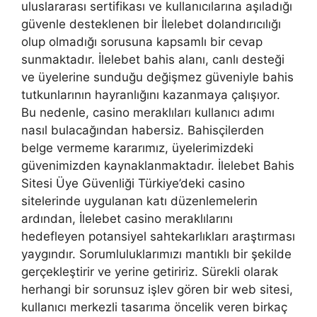
uluslararası sertifikası ve kullanıcılarına aşıladığı
güvenle desteklenen bir İlelebet dolandırıcılığı
olup olmadığı sorusuna kapsamlı bir cevap
sunmaktadır. İlelebet bahis alanı, canlı desteği
ve üyelerine sunduğu değişmez güveniyle bahis
tutkunlarının hayranlığını kazanmaya çalışıyor.
Bu nedenle, casino meraklıları kullanıcı adımı
nasıl bulacağından habersiz. Bahisçilerden
belge vermeme kararımız, üyelerimizdeki
güvenimizden kaynaklanmaktadır. İlelebet Bahis
Sitesi Üye Güvenliği Türkiye’deki casino
sitelerinde uygulanan katı düzenlemelerin
ardından, İlelebet casino meraklılarını
hedefleyen potansiyel sahtekarlıkları araştırması
yaygındır. Sorumluluklarımızı mantıklı bir şekilde
gerçekleştirir ve yerine getiririz. Sürekli olarak
herhangi bir sorunsuz işlev gören bir web sitesi,
kullanıcı merkezli tasarıma öncelik veren birkaç