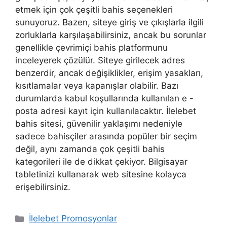
etmek için çok çeşitli bahis seçenekleri
sunuyoruz. Bazen, siteye giriş ve çıkışlarla ilgili
zorluklarla karşılaşabilirsiniz, ancak bu sorunlar
genellikle çevrimiçi bahis platformunu
inceleyerek çözülür. Siteye girilecek adres
benzerdir, ancak değişiklikler, erişim yasakları,
kısıtlamalar veya kapanışlar olabilir. Bazı
durumlarda kabul koşullarında kullanılan e -
posta adresi kayıt için kullanılacaktır. İlelebet
bahis sitesi, güvenilir yaklaşımı nedeniyle
sadece bahisçiler arasında popüler bir seçim
değil, aynı zamanda çok çeşitli bahis
kategorileri ile de dikkat çekiyor. Bilgisayar
tabletinizi kullanarak web sitesine kolayca
erişebilirsiniz.
Kategoriler
İlelebet Promosyonlar