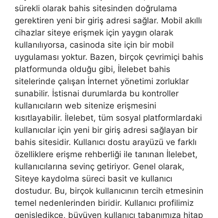
sürekli olarak bahis sitesinden doğrulama
gerektiren yeni bir giriş adresi sağlar. Mobil akıllı
cihazlar siteye erişmek için yaygın olarak
kullanılıyorsa, casinoda site için bir mobil
uygulaması yoktur. Bazen, birçok çevrimiçi bahis
platformunda olduğu gibi, İlelebet bahis
sitelerinde çalışan İnternet yönetimi zorluklar
sunabilir. İstisnai durumlarda bu kontroller
kullanıcıların web sitenize erişmesini
kısıtlayabilir. İlelebet, tüm sosyal platformlardaki
kullanıcılar için yeni bir giriş adresi sağlayan bir
bahis sitesidir. Kullanıcı dostu arayüzü ve farklı
özelliklere erişme rehberliği ile tanınan İlelebet,
kullanıcılarına sevinç getiriyor. Genel olarak,
Siteye kaydolma süreci basit ve kullanıcı
dostudur. Bu, birçok kullanıcının tercih etmesinin
temel nedenlerinden biridir. Kullanıcı profilimiz
genişledikçe, büyüyen kullanıcı tabanımıza hitap