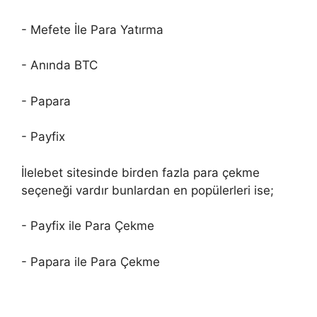
- Mefete İle Para Yatırma
- Anında BTC
- Papara
- Payfix
İlelebet sitesinde birden fazla para çekme
seçeneği vardır bunlardan en popülerleri ise;
- Payfix ile Para Çekme
- Papara ile Para Çekme