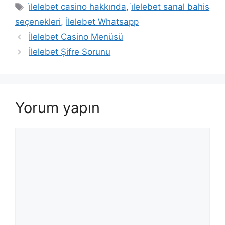
Etiketler
i̇lelebet casino hakkında
,
i̇lelebet sanal bahis
seçenekleri
,
İlelebet Whatsapp
İlelebet Casino Menüsü
İlelebet Şifre Sorunu
Yorum yapın
Yorum