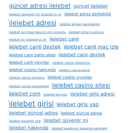
güncel adresi i̇lelebet
güncel i̇lelebet
i̇lelebet adres değişikliği
i̇lelebet aboneliği bir dolandırıcı mı
i̇lelebet adresi
i̇lelebet altyapı seçenekleri
i̇lelebet ayrılmak mevcut giriş durumu
i̇lelebet bilinçli kullanıcı
i̇lelebet canli
i̇lelebet bir dolandırıcı mı
i̇lelebet canli destek
i̇lelebet canli maç izle
i̇lelebet canlı destek
i̇lelebet canlı bahis sitesi
i̇lelebet canlı yayınlar
i̇lelebet casino endüstrisi
i̇lelebet casino hakkında
i̇lelebet casino kaydı
i̇lelebet casino oyunları
i̇lelebet casino kuruluşu
i̇lelebet casino sitesi
i̇lelebet casino seçenekleri
i̇lelebet com
i̇lelebet giris adresi
i̇lelebet dosyası
i̇lelebet girisi
i̇lelebet giris yap
i̇lelebet güncel adres
i̇lelebet güncel adresi
i̇lelebet güvenlir mi
i̇lelebet güvenilir site
i̇lelebet hakkında
i̇lelebet hesabınızı kapatma seçeneği