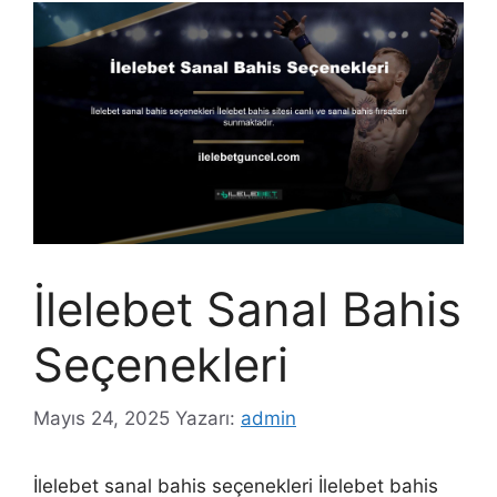
İlelebet Sanal Bahis
Seçenekleri
Mayıs 24, 2025
Yazarı:
admin
İlelebet sanal bahis seçenekleri İlelebet bahis