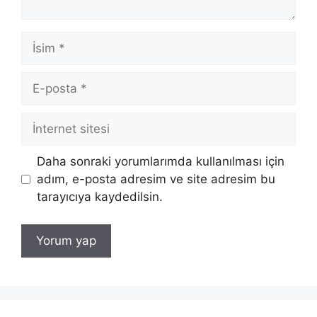
İsim
E-
posta
İnternet
sitesi
Daha sonraki yorumlarımda kullanılması için
adım, e-posta adresim ve site adresim bu
tarayıcıya kaydedilsin.