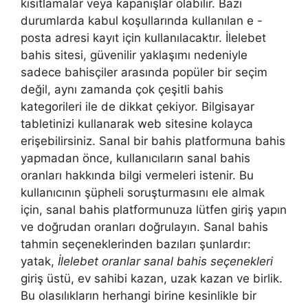
kısıtlamalar veya kapanışlar olabilir. Bazı
durumlarda kabul koşullarında kullanılan e -
posta adresi kayıt için kullanılacaktır. İlelebet
bahis sitesi, güvenilir yaklaşımı nedeniyle
sadece bahisçiler arasında popüler bir seçim
değil, aynı zamanda çok çeşitli bahis
kategorileri ile de dikkat çekiyor. Bilgisayar
tabletinizi kullanarak web sitesine kolayca
erişebilirsiniz. Sanal bir bahis platformuna bahis
yapmadan önce, kullanıcıların sanal bahis
oranları hakkında bilgi vermeleri istenir. Bu
kullanıcının şüpheli soruşturmasını ele almak
için, sanal bahis platformunuza lütfen giriş yapın
ve doğrudan oranları doğrulayın. Sanal bahis
tahmin seçeneklerinden bazıları şunlardır:
yatak,
İlelebet oranlar sanal bahis seçenekleri
giriş üstü, ev sahibi kazan, uzak kazan ve birlik.
Bu olasılıkların herhangi birine kesinlikle bir