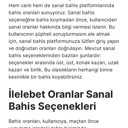
Hem canlı hem de sanal bahis platformlarında
bahis oranları sunuyoruz. Sanal bahis
seçeneğine bahis koymadan önce, kullanıcıdan
sanal oranlar hakkında bilgi vermesi istenir. Bu
kullanıcının şüpheli soruşturmasını ele almak
için, sanal bahis platformunuza lütfen giriş yapın
ve doğrudan oranları doğrulayın. Mevcut sanal
bahis seçeneklerinden bazıları şunlardır:
seçenekler arasında üst, üst, konak kazan, uzak
kazan ve birlik. Bu olasılıkların herhangi birine
kesinlikle bir bahis koyabilirsiniz.
İlelebet Oranlar Sanal
Bahis Seçenekleri
Bahis oranları, kullanıcıya, maçtan önce