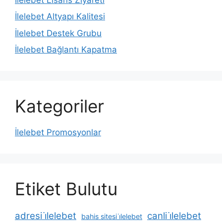
İlelebet Altyapı Kalitesi
İlelebet Destek Grubu
İlelebet Bağlantı Kapatma
Kategoriler
İlelebet Promosyonlar
Etiket Bulutu
adresi i̇lelebet
canli i̇lelebet
bahis sitesi i̇lelebet