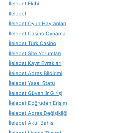
İlelebet Ekibi
İlelebet
İlelebet Oyun Hayranları
İlelebet Casino Oynama
İlelebet Türk Casino
İlelebet Site Yorumları
İlelebet Kayıt Evrakları
İlelebet Adres Bildirimi
İlelebet Yasal Statü
İlelebet Güvenilir Girişi
İlelebet Doğrudan Erişim
İlelebet Adres Değişikliği
İlelebet Aktif Bahis
İlelebet Lisans Ziyareti