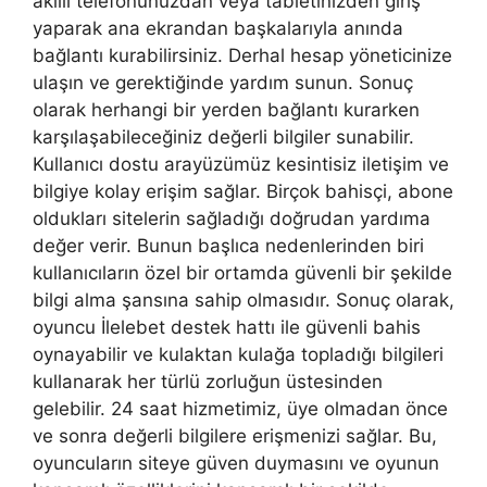
akıllı telefonunuzdan veya tabletinizden giriş
yaparak ana ekrandan başkalarıyla anında
bağlantı kurabilirsiniz. Derhal hesap yöneticinize
ulaşın ve gerektiğinde yardım sunun. Sonuç
olarak herhangi bir yerden bağlantı kurarken
karşılaşabileceğiniz değerli bilgiler sunabilir.
Kullanıcı dostu arayüzümüz kesintisiz iletişim ve
bilgiye kolay erişim sağlar. Birçok bahisçi, abone
oldukları sitelerin sağladığı doğrudan yardıma
değer verir. Bunun başlıca nedenlerinden biri
kullanıcıların özel bir ortamda güvenli bir şekilde
bilgi alma şansına sahip olmasıdır. Sonuç olarak,
oyuncu İlelebet destek hattı ile güvenli bahis
oynayabilir ve kulaktan kulağa topladığı bilgileri
kullanarak her türlü zorluğun üstesinden
gelebilir. 24 saat hizmetimiz, üye olmadan önce
ve sonra değerli bilgilere erişmenizi sağlar. Bu,
oyuncuların siteye güven duymasını ve oyunun