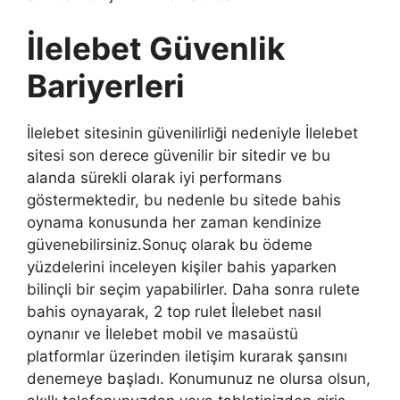
İlelebet Güvenlik
Bariyerleri
İlelebet sitesinin güvenilirliği nedeniyle İlelebet
sitesi son derece güvenilir bir sitedir ve bu
alanda sürekli olarak iyi performans
göstermektedir, bu nedenle bu sitede bahis
oynama konusunda her zaman kendinize
güvenebilirsiniz.Sonuç olarak bu ödeme
yüzdelerini inceleyen kişiler bahis yaparken
bilinçli bir seçim yapabilirler. Daha sonra rulete
bahis oynayarak, 2 top rulet İlelebet nasıl
oynanır ve İlelebet mobil ve masaüstü
platformlar üzerinden iletişim kurarak şansını
denemeye başladı. Konumunuz ne olursa olsun,