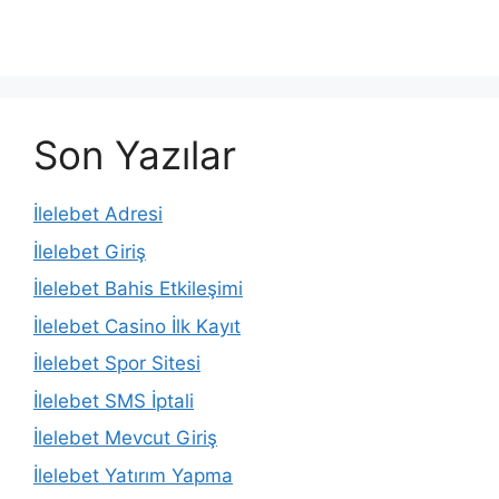
Son Yazılar
İlelebet Adresi
İlelebet Giriş
İlelebet Bahis Etkileşimi
İlelebet Casino İlk Kayıt
İlelebet Spor Sitesi
İlelebet SMS İptali
İlelebet Mevcut Giriş
İlelebet Yatırım Yapma