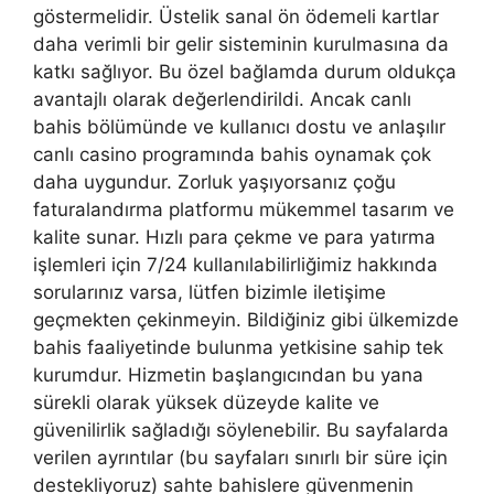
göstermelidir. Üstelik sanal ön ödemeli kartlar
daha verimli bir gelir sisteminin kurulmasına da
katkı sağlıyor. Bu özel bağlamda durum oldukça
avantajlı olarak değerlendirildi. Ancak canlı
bahis bölümünde ve kullanıcı dostu ve anlaşılır
canlı casino programında bahis oynamak çok
daha uygundur. Zorluk yaşıyorsanız çoğu
faturalandırma platformu mükemmel tasarım ve
kalite sunar. Hızlı para çekme ve para yatırma
işlemleri için 7/24 kullanılabilirliğimiz hakkında
sorularınız varsa, lütfen bizimle iletişime
geçmekten çekinmeyin. Bildiğiniz gibi ülkemizde
bahis faaliyetinde bulunma yetkisine sahip tek
kurumdur. Hizmetin başlangıcından bu yana
sürekli olarak yüksek düzeyde kalite ve
güvenilirlik sağladığı söylenebilir. Bu sayfalarda
verilen ayrıntılar (bu sayfaları sınırlı bir süre için
destekliyoruz) sahte bahislere güvenmenin