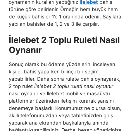
oynamanın kuralları yaptığınız
İlelebet
bahis
türüne göre belirlenir. Örneğin hem büyük hem
de küçük bahisler 1’e 1 oranında ödenir. Sayılara
yapılan bahisler de 1, 2 ve 3 ile çarpılır.
İlelebet 2 Toplu Ruleti Nasıl
Oynanır
Sonuç olarak bu ödeme yüzdelerini inceleyen
kişiler bahis yaparken bilinçli bir seçim
yapabilirler. Daha sonra rulete bahis oynayarak,
2 top rulet
İlelebet 2 toplu ruleti nasıl oynanır
nasıl oynanır ve İlelebet mobil ve masaüstü
platformlar üzerinden iletişim kurarak şansını
denemeye başladı. Konumunuz ne olursa olsun,
akıllı telefonunuzdan veya tabletinizden giriş
yaparak ana ekrandan başkalarıyla anında
bağlantı kurabilirsiniz. Derhal hesap yöneticinize