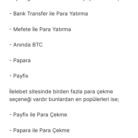
- Bank Transfer ile Para Yatırma
- Mefete İle Para Yatırma
- Anında BTC
- Papara
- Payfix
İlelebet sitesinde birden fazla para çekme
seçeneği vardır bunlardan en popülerleri ise;
- Payfix ile Para Çekme
- Papara ile Para Çekme