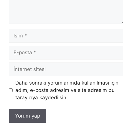
İsim
E-
posta
İnternet
sitesi
Daha sonraki yorumlarımda kullanılması için
adım, e-posta adresim ve site adresim bu
tarayıcıya kaydedilsin.