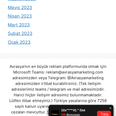
Mayıs 2023
Nisan 2023
Mart 2023
Şubat 2023
Ocak 2023
Avrasya'nın en büyük reklam platformunda olmak için
Microsoft Teams:
reklam@avrasyamarketing.com
adresimizden veya Telegram: @Avrasyamarketing
adresimizden irtibat kurabilirsiniz. (Tek iletişim
adreslerimiz teams / telegram ve mail adresimizdir.
Harici hiçbir iletişim adresimiz bulunmamaktadır.
Lütfen itibar etmeyiniz.) Türkiye yasalarına göre 7258
sayılı kanun uyarınca yasa dışı bahis oynamanın
cezaları mevcuttur. Şu an bulunduğunuz site hiç bir