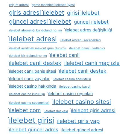
erişim adresi
game machine i̇lelebet üyesi
giris adresi i̇lelebet
girisi i̇lelebet
güncel adresi i̇lelebet
güncel i̇lelebet
i̇lelebet adres değişikliği
i̇lelebet aboneliği bir dolandırıcı mı
i̇lelebet adresi
i̇lelebet altyapı seçenekleri
i̇lelebet ayrılmak mevcut giriş durumu
i̇lelebet bilinçli kullanıcı
i̇lelebet canli
i̇lelebet bir dolandırıcı mı
i̇lelebet canli destek
i̇lelebet canli maç izle
i̇lelebet canlı destek
i̇lelebet canlı bahis sitesi
i̇lelebet canlı yayınlar
i̇lelebet casino endüstrisi
i̇lelebet casino hakkında
i̇lelebet casino kaydı
i̇lelebet casino oyunları
i̇lelebet casino kuruluşu
i̇lelebet casino sitesi
i̇lelebet casino seçenekleri
i̇lelebet com
i̇lelebet giris adresi
i̇lelebet dosyası
i̇lelebet girisi
i̇lelebet giris yap
i̇lelebet güncel adres
i̇lelebet güncel adresi